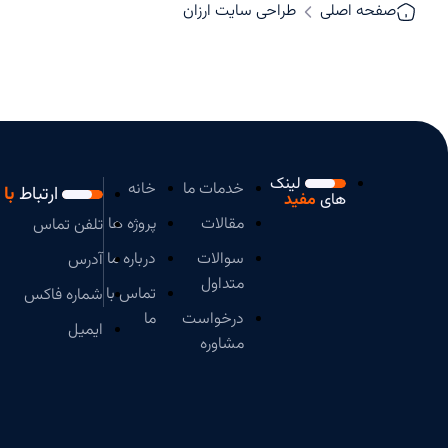
صفحه اصلی
طراحی سایت ارزان
لینک
خدمات ما
خانه
ارتباط
با 
های
مفید
مقالات
پروژه ها
تلفن تماس
سوالات
درباره ما
آدرس
متداول
تماس با
شماره فاکس
درخواست
ما
ایمیل
مشاوره